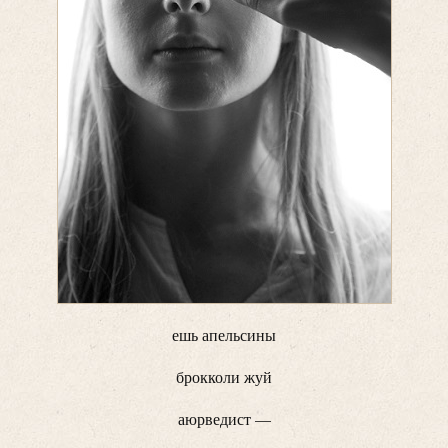
ешь апельсины
брокколи жуй
аюрведист —