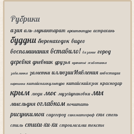
Рубрики
азия
аль-мукантарат
астрахань
архитектура
буддни
бюронаходок
видео
вставило!
воспоминания
город
вязание
деревня
дневник
друзья
едапитьё
животинка
иллюзииИявления
заметки
инвестиции
завалинка
краснодар
китайскийязык
китайскаякультура
картинки
крым
мы
мос
люди
музейупаковки
оглавном
мысльдня
почитать
рисункимои
сны
садогород
степь
синематограф
стихи-хи-хи
стиль
строимсами
тексты