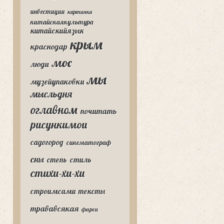
инвестиции
картинки
китайскаякультура
китайскийязык
крым
краснодар
мос
люди
мы
музейупаковки
мысльдня
оглавном
почитать
рисункимои
садогород
синематограф
сны
степь
стиль
стихи-хи-хи
строимсами
тексты
трававсякая
фарси