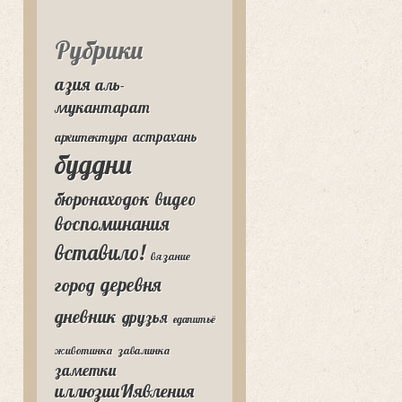
Рубрики
азия
аль-
мукантарат
астрахань
архитектура
буддни
бюронаходок
видео
воспоминания
вставило!
вязание
деревня
город
дневник
друзья
едапитьё
животинка
завалинка
заметки
иллюзииИявления