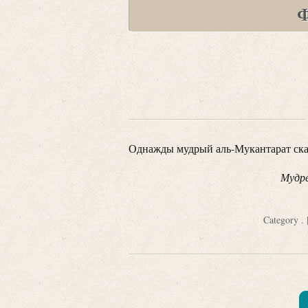
Ф
Однажды мудрый аль-Мукантарат ска
Мудре
Category
.