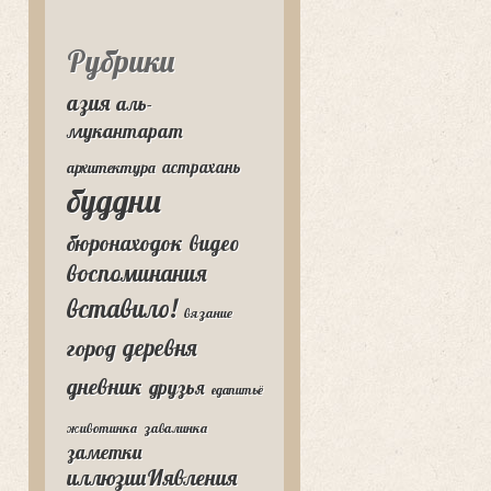
Рубрики
азия
аль-
мукантарат
астрахань
архитектура
буддни
бюронаходок
видео
воспоминания
вставило!
вязание
деревня
город
дневник
друзья
едапитьё
животинка
завалинка
заметки
иллюзииИявления