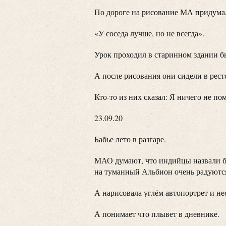
По дороге на рисование МА придума
«У соседа лучше, но не всегда».
Урок проходил в старинном здании б
А после рисования они сидели в рес
Кто-то из них сказал: Я ничего не п
23.09.20
Бабье лето в разгаре.
МАО думают, что индийцы назвали ба
на туманный Альбион очень радуются,
А нарисовала углём автопортрет и н
А понимает что плывет в дневнике.