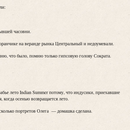
ли:
ывшей часовни.
торанчике на веранде рынка Центральный и недоумевали.
омню, что было, помню только гипсовую голову Сократа.
бье лето Indian Summer потому, что индусики, приехавшие
 когда осенью возвращается лето.
есколько портретов Олега — домашка сделана.