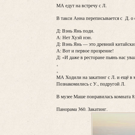
МА едут на встречу с Л.
В такси Анна переписывается с Д. о 
Д: Вэнь Янь поди.
А: Нет Хуэй нэн.
Д: Вэнь Янь — это древний китайский
А: Вот и первое прозрение!
Д: «И даже в ресторане пьянь нас ува
。
。
МА Ходили на закатинг с Л. и ещё в 
Познакомились с У., подругой Л.
В музее Маше понравилась комната 8
Панорама 360. Закатинг.