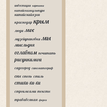
инвестиции
картинки
китайскаякультура
китайскийязык
крым
краснодар
мос
люди
мы
музейупаковки
мысльдня
оглавном
почитать
рисункимои
садогород
синематограф
сны
степь
стиль
стихи-хи-хи
строимсами
тексты
трававсякая
фарси