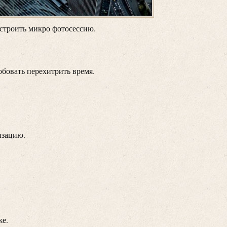
устроить микро фотосессию.
обовать перехитрить время.
изацию.
же.