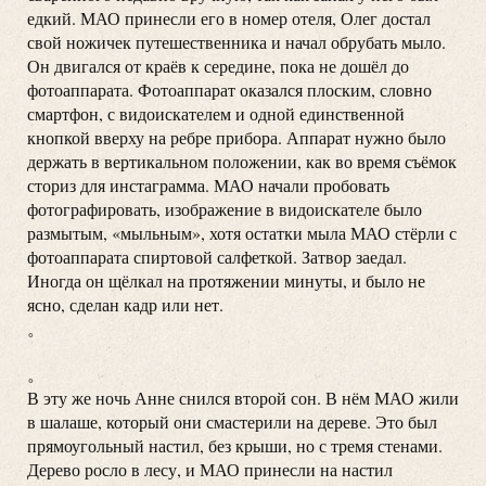
едкий. МАО принесли его в номер отеля, Олег достал
свой ножичек путешественника и начал обрубать мыло.
Он двигался от краёв к середине, пока не дошёл до
фотоаппарата. Фотоаппарат оказался плоским, словно
смартфон, с видоискателем и одной единственной
кнопкой вверху на ребре прибора. Аппарат нужно было
держать в вертикальном положении, как во время съёмок
сториз для инстаграмма. МАО начали пробовать
фотографировать, изображение в видоискателе было
размытым, «мыльным», хотя остатки мыла МАО стёрли с
фотоаппарата спиртовой салфеткой. Затвор заедал.
Иногда он щёлкал на протяжении минуты, и было не
ясно, сделан кадр или нет.
。
。
В эту же ночь Анне снился второй сон. В нём МАО жили
в шалаше, который они смастерили на дереве. Это был
прямоугольный настил, без крыши, но с тремя стенами.
Дерево росло в лесу, и МАО принесли на настил