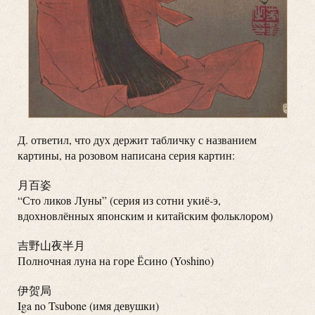
Д. ответил, что дух держит табличку с названием
картины, на розовом написана серия картин:
月百姿
“Сто ликов Луны” (серия из сотни укиё-э,
вдохновлённых японским и китайским фольклором)
吉野山夜半月
Полночная луна на горе Ёсино (Yoshino)
伊贺局
Iga no Tsubone (имя девушки)