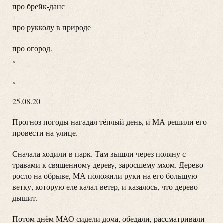
про брейк-данс
про рукколу в природе
про огород.
。
。
25.08.20
Прогноз погоды нагадал тёплый день, и МА решили его
провести на улице.
Сначала ходили в парк. Там вышли через поляну с
травами к священному дереву, заросшему мхом. Дерево
росло на обрыве, МА положили руки на его большую
ветку, которую еле качал ветер, и казалось, что дерево
дышит.
Потом днём МАО сидели дома, обедали, рассматривали