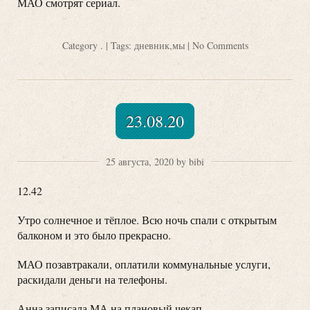
МАО смотрят сериал.
Category
.
| Tags:
дневник
,
мы
|
No Comments
23.08.20
25 августа, 2020 by bibi
12.42
Утро солнечное и тёплое. Всю ночь спали с открытым
балконом и это было прекрасно.
МАО позавтракали, оплатили коммунальные услуги,
раскидали деньги на телефоны.
Анна записала МА на плановый чекап.