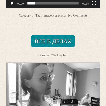
00:00
00:18
Category
.
| Tags:
видео
,
крым
,
мы
|
No Comments
ВСЕ В ДЕЛАХ
27 июля, 2023 by bibi