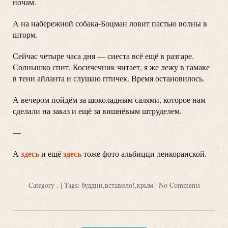
ночам.
А на набережной собака-Боцман ловит пастью волны в
шторм.
Сейчас четыре часа дня — сиеста всё ещё в разгаре.
Солнышко спит, Косичечник читает, я же лежу в гамаке
в тени айланта и слушаю птичек. Время остановилось.
А вечером пойдём за шоколадным салями, которое нам
сделали на заказ и ещё за вишнёвым штруделем.
—
здесь
здесь
А
и ещё
тоже фото альбицци ленкоранской.
Category
.
| Tags:
буддни
,
вставило!
,
крым
|
No Comments