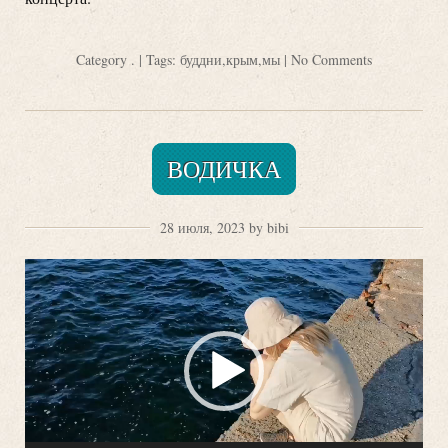
Category
.
| Tags:
буддни
,
крым
,
мы
|
No Comments
ВОДИЧКА
28 июля, 2023 by bibi
Видеоплеер