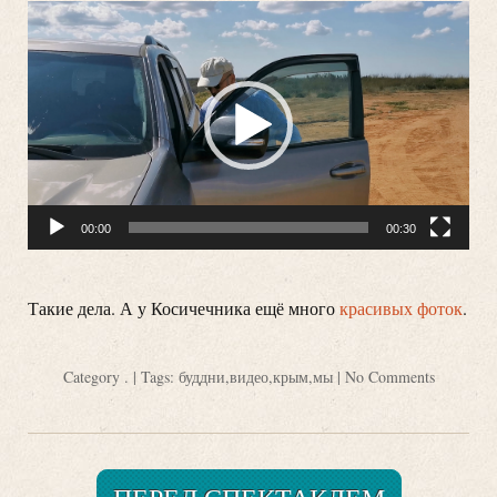
Видеоплеер
00:00
00:30
Такие дела. А у Косичечника ещё много
красивых фоток
.
Category
.
| Tags:
буддни
,
видео
,
крым
,
мы
|
No Comments