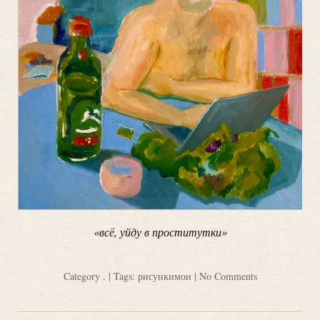
«всё, уйду в проститутки»
Category
.
| Tags:
рисункимои
|
No Comments