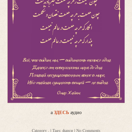
ЗДЕСЬ
а
аудио
Category
.
| Tags:
фарси
|
No Comments