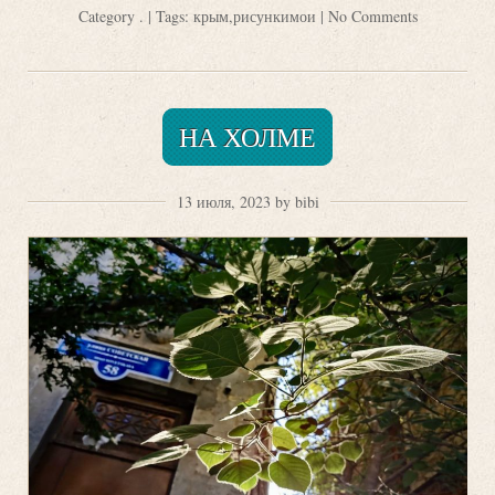
Category
.
| Tags:
крым
,
рисункимои
|
No Comments
НА ХОЛМЕ
13 июля, 2023 by bibi