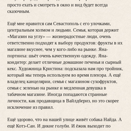
просто ехать и смотреть в окно и вид будет всегда
сказочным.
Ещё мне нравится сам Севастополь с его улочками,
центральным холмом и людьми. Семья, которая держит
«Магазин на углу» — жизнерадостные люди, очень
ответственно подходят к выбору продуктов: фрукты в их
магазине вкуснее, чем у кого-либо на рынке. Яна-
портниха: шьёт очень качественную одежду. Яна-
кондитер: делает отличные домашние печенья и сырный
кекс. Художница Кристина: подсказала нам про тройник,
который мы теперь используем во время пленэра. А ещё
владелец канцелярии, семья с магазином сухофруктов,
семья с зеленью на рынке и медленная девушка в
табачном магазине. Иногда попадаются странные
личности, как продавщица в Вайлдбериз, но это скорее
исключение из правил.
Ещё здорово, что на нашей улице живёт собака Найда. А
ещё Котэ-Сан. И дикие голуби. И ёжик выходит по