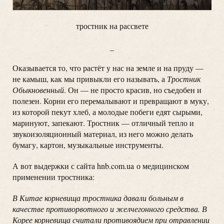
тростник на рассвете
_
Оказывается то, что растёт у нас на земле и на пруду —
не камыш, как мы привыкли его называть, а
Тростник
Обыкновенный
. Он — не просто красив, но съедобен и
полезен. Корни его перемалывают и превращают в муку,
из которой пекут хлеб, а молодые побеги едят сырыми,
маринуют, запекают. Тростник — отличный тепло и
звукоизоляционный материал, из него можно делать
бумагу, картон, музыкальные инструменты.
А вот выдержки с сайта hnb.com.ua о медицинском
применении тростника:
В Китае корневища тростника давали больным в
качестве противорвотного и желчегонного средства. В
Корее корневища считали противоядием при отравлении