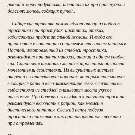
рыбой и морепродуктами, назначали их при простудах и
болезнях мочевыводящих путей…
…Сибирские травники рекомендуют отвар из побегов
тростника при простудах, циститах, отеках,
заболеваниях предстательной железы. Иногда его
принимают в сочетании со щавелем или горцем птичьим.
Настой, изготовленный из стеблей тростника,
рекомендуют при авитаминозах, анемии и общем упадке
сил. Спиртовая настойка листьев тростника обладает
мочегонными свойствами. Из высушенных листьев
очерета изготавливают порошок, которым присыпают
гноящиеся раны и вяло заживающие язвы. Слизистыми
выделениями из стеблей смазывают места укусов
насекомых. При болезнях желудка и кишечника тростник
рекомендуют включать в рацион, как элемент
диетического питания. Свежий пепел побегов
тростника применяют как противорвотное средство
при отравлениях.