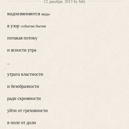
12 декабря, 2013 by bibi
видоизменяются
виды
в узор
события
бытия
потакая потоку
и ясности утра
_
утрата властности
и безобразности
ради скромности
уйти от греховности
в поле от доли