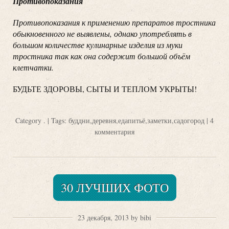
Противопоказания
Противопоказания к применению препаратов тростника
обыкновенного не выявлены, однако употреблять в
большом количестве кулинарные изделия из муки
тростника так как она содержит большой объём
клетчатки.
БУДЬТЕ ЗДОРОВЫ, СЫТЫ И ТЕПЛОМ УКРЫТЫ!
Category
.
| Tags:
буддни
,
деревня
,
едапитьё
,
заметки
,
садогород
|
4
комментария
30 ЛУЧШИХ ФОТО
23 декабря, 2013 by bibi