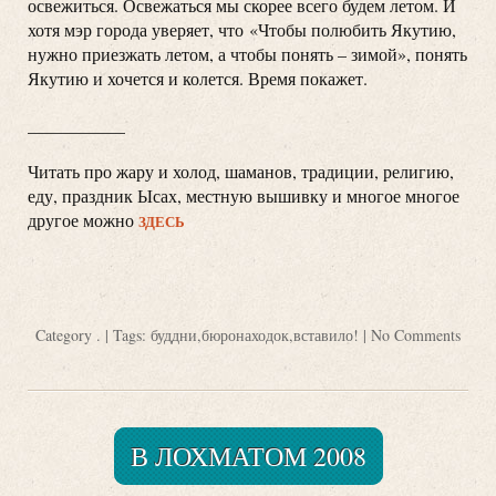
освежиться. Освежаться мы скорее всего будем летом. И
хотя мэр города уверяет, что «Чтобы полюбить Якутию,
нужно приезжать летом, а чтобы понять – зимой», понять
Якутию и хочется и колется. Время покажет.
___________
Читать про жару и холод, шаманов, традиции, религию,
еду, праздник Ысах, местную вышивку и многое многое
другое можно
ЗДЕСЬ
Category
.
| Tags:
буддни
,
бюронаходок
,
вставило!
|
No Comments
В ЛОХМАТОМ 2008