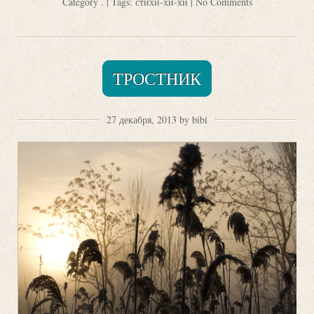
Category
.
| Tags:
стихи-хи-хи
|
No Comments
ТРОСТНИК
27 декабря, 2013 by bibi