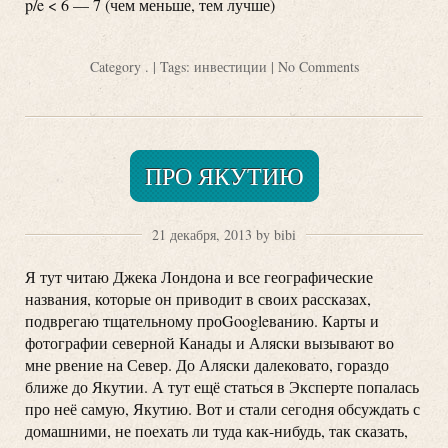
p/e < 6 — 7 (чем меньше, тем лучше)
Category
.
| Tags:
инвестиции
|
No Comments
ПРО ЯКУТИЮ
21 декабря, 2013 by bibi
Я тут читаю Джека Лондона и все географические
названия, которые он приводит в своих рассказах,
подврегаю тщательному проGoogleванию. Карты и
фотографии северной Канады и Аляски вызывают во
мне рвение на Север. До Аляски далековато, гораздо
ближе до Якутии. А тут ещё статься в Эксперте попалась
про неё самую, Якутию. Вот и стали сегодня обсуждать с
домашними, не поехать ли туда как-нибудь, так сказать,