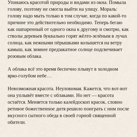
Упиваюсь красотой природы и видами из окна. Помыла
голову, поэтому не смогла выйти на улицу. Мораль:
голову надо мыть только в том случае, когда по какой-то
причине это действительно необходимо. Теперь бегаю
как ошпаренный от одного окна к другому и смотрю, как
стволы деревьев буквально горят жёлто-зелёным в лучах
солнца, как нежными пёрышками колышется на ветру
камыш, как зимнее предзакатное солнце подсвечивает
розовым облака.
А облака всё это время беспечно плывут в холодном
ярко-голубом небе…
Невозможная красота. Неуловимая. Кажется, что вот-вот
она уплывёт вместе с облаками. Но нет — красота
остаётся. Меняется только калейдоскоп красок, словно
ретивое божественное дитя решило поиграть с ним после
вкусного сытного обеда в своей горной священной
обители.