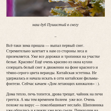
наш дуб Пушистый в снегу
_
Всё-таки зима пришла — выпал первый снег.
Стремительно залетает к нам со стороны леса и
приземляется. Уже все дорожки и тропинки на участке
белые. Красиво! Ещё очень красиво из окна кухни
созерцать белый снег в движении на фоне красного и
тёмно-серого цвета веранды. Китайская эстетика. Не
удержалась и начала искать в сети китайские фильмы-
фэнтези. Сейчас качаем «Дом летающих кинжалов» : ).
Дома тепло, печь топится, дрова трещат, чайник на печи
греется. А мы тем временем болеем уже все. Очень
похоже на вирус — поколбашивает неслабо. Шиповника
уже обпились и клюкву уже всю съели. Переходим на