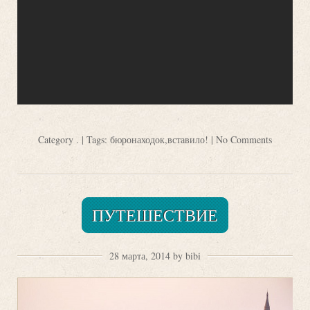
Category
.
| Tags:
бюронаходок
,
вставило!
|
No Comments
ПУТЕШЕСТВИЕ
28 марта, 2014 by bibi