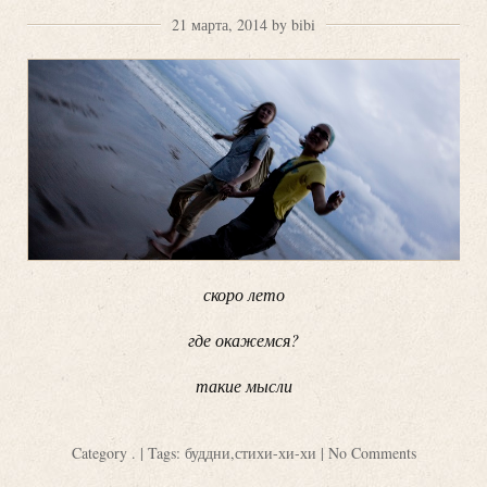
21 марта, 2014 by bibi
скоро лето
где окажемся?
такие мысли
Category
.
| Tags:
буддни
,
стихи-хи-хи
|
No Comments