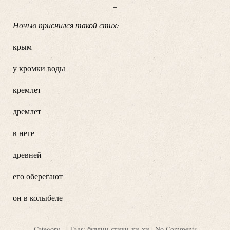
_
Ночью приснился такой стих:
крым
у кромки воды
кремлет
дремлет
в неге
древней
его оберегают
он в колыбеле
Category
.
| Tags:
буддни
,
стихи-хи-хи
|
No Comments