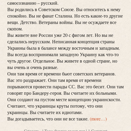
самосознанию – русский.
Вы родились в Советском Союзе. Вы относитесь к нему
спокойно. Вы не фанат Сталина. Но есть какие-то другие
вещи. Детство. Ветераны войны. Вы не осуждаете все
скопом.
Вы живете вне России уже 20 с фигом лет. Но вы не
сделались нерусским. Неписанная концепция страны
Украины была в балансе между восточным и западным.
Вы всегда воспринимали западную Украину как что-то
чуть другое. Отдельное. Вы живете в одной стране, но
вы очень и очень разные.
Они там время от времени бьют советских ветеранов.
Вас это раздражает. Они там время от времени
порываются провести парады СС. Вас это бесит. Они там
говорят про Бандеру-героя. Вы считаете их больными.
Они создают на пустом месте концепцию украинскости.
Считают, что украинцы круты потому, что они
украинцы. Вы считаете их идиотами.
Вы догадываетесь, что они не все такие.
(more…)
Category
.
| Tags:
буддни
,
мысльдня
|
1 Comment