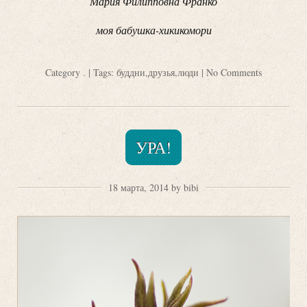
Мария Филипповна Франко
моя бабушка-хикикомори
Category
.
| Tags:
буддни
,
друзья
,
люди
|
No Comments
УРА!
18 марта, 2014 by bibi