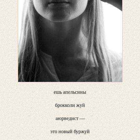
ешь апельсины
брокколи жуй
аюрведист —
это новый буржуй