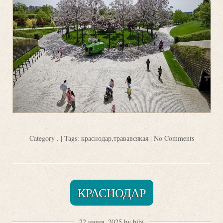
Category
.
| Tags:
краснодар
,
трававсякая
|
No Comments
КРАСНОДАР
22 июня, 2025 by bibi