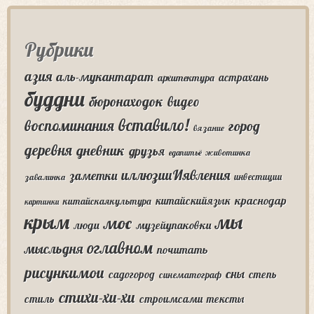
Рубрики
азия
аль-мукантарат
астрахань
архитектура
буддни
бюронаходок
видео
вставило!
воспоминания
город
вязание
деревня
дневник
друзья
едапитьё
животинка
иллюзииИявления
заметки
инвестиции
завалинка
краснодар
китайскийязык
китайскаякультура
картинки
крым
мы
мос
люди
музейупаковки
оглавном
мысльдня
почитать
рисункимои
сны
садогород
степь
синематограф
стихи-хи-хи
стиль
строимсами
тексты