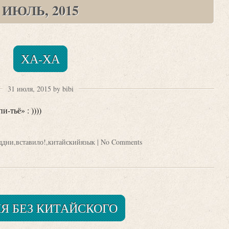
ИЮЛЬ, 2015
ХА-ХА
31 июля, 2015 by bibi
-тьё» : ))))
ддни
,
вставило!
,
китайскийязык
|
No Comments
НЯ БЕЗ КИТАЙСКОГО