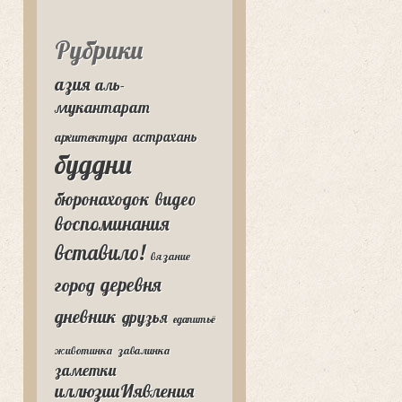
Рубрики
азия
аль-
мукантарат
астрахань
архитектура
буддни
бюронаходок
видео
воспоминания
вставило!
вязание
деревня
город
дневник
друзья
едапитьё
животинка
завалинка
заметки
иллюзииИявления