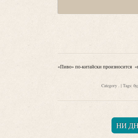
«Пиво» по-китайски произносится «пи
Category
.
| Tags:
бу
НИ Д