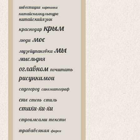
инвестиции
картинки
китайскаякультура
китайскийязык
крым
краснодар
мос
люди
мы
музейупаковки
мысльдня
оглавном
почитать
рисункимои
садогород
синематограф
сны
степь
стиль
стихи-хи-хи
строимсами
тексты
трававсякая
фарси