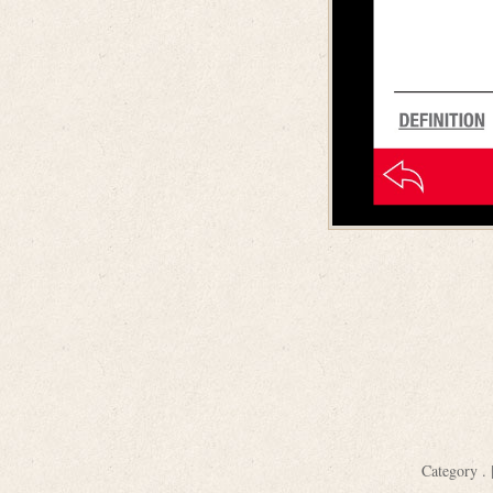
Category
.