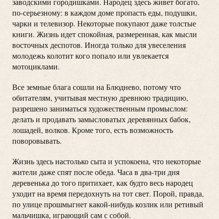
заводскими городишками. Народец здесь живет богато,
по-серьезному: в каждом доме пропасть еды, подушки,
чарки и телевизор. Некоторые покупают даже толстые
книги. Жизнь идет спокойная, размеренная, как мысли
восточных деспотов. Иногда только для увеселения
молодежь колотит кого попало или увлекается
мотоциклами.
Все земные блага сошли на Блюднево, потому что
обитателям, учитывая местную древнюю традицию,
разрешено заниматься художественным промыслом:
делать и продавать замысловатых деревянных бабок,
лошадей, волков. Кроме того, есть возможность
поворовывать.
Жизнь здесь настолько сыта и успокоена, что некоторые
жители даже спят после обеда. Часа в два-три дня
деревенька до того притихает, как будто весь народец
уходит на время передохнуть на тот свет. Порой, правда,
по улице прошмыгнет какой-нибудь козлик или ретивый
мальчишка, играющий сам с собой.