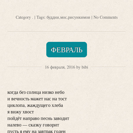
Category
.
| Tags:
буддни
,
мос
,
рисункимои
|
No Comments
ФЕВРАЛЬ
16 февраля, 2016 by bibi
когда без солнца низко небо
и вечность мажет нас на тост
циклопа, жаждущего хлеба
я вижу хвост
пойдёт направо песнь заводит
налево — сказку говорит
пусть я ему на завтрак годен