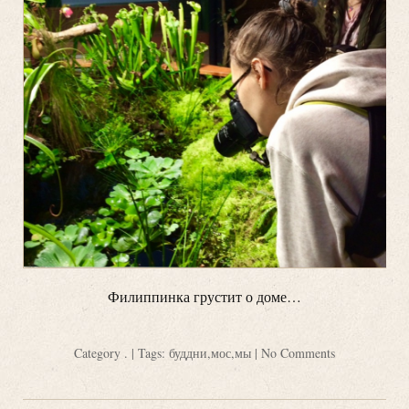
Филиппинка грустит о доме…
Category
.
| Tags:
буддни
,
мос
,
мы
|
No Comments