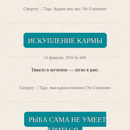
Category
.
| Tags:
буддни
,
мос
,
мы
|
No Comments
ИСКУПЛЕНИЕ КАРМЫ
14 февраля, 2016 by bibi
Тяжело в мучении — легко в раю.
Category
.
| Tags:
мысльдня
,
оглавном
|
No Comments
РЫБА САМА НЕ УМЕЕТ
БРИТЬСЯ