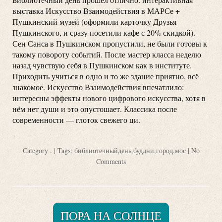
выставка Искусство Взаимодействия в МАРСе +
Пушкинский музей (оформили карточку Друзья
Пушкинского, и сразу посетили кафе с 20% скидкой).
Сен Санса в Пушкинском пропустили, не были готовы к
такому повороту событий. После мастер класса неделю
назад чувствую себя в Пушкинском как в институте.
Приходить учиться в одно и то же здание приятно, всё
знакомое. Искусство Взаимодействия впечатлило:
интересны эффекты нового цифрового искусства, хотя в
нём нет души и это опустошает. Классика после
современности — глоток свежего ци.
Category
.
| Tags:
библиотечныйдень
,
буддни
,
город
,
мос
|
No
Comments
ПОРА НА СОЛНЦЕ