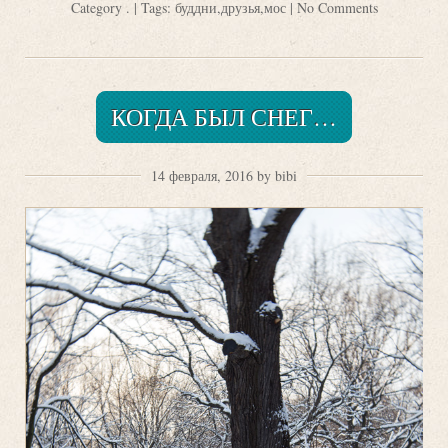
Category
.
| Tags:
буддни
,
друзья
,
мос
|
No Comments
КОГДА БЫЛ СНЕГ…
14 февраля, 2016 by bibi