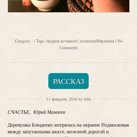
Category
.
| Tags:
буддни
,
вставило!
,
иллюзииИявления
|
No
Comments
РАССКАЗ
11 февраля, 2016 by bibi
СЧАСТЬЕ, Юрий Мамлеев
Деревушка Блюднево затерялась на окраине Подмосковья
между запутанными шоссе, железной дорогой и