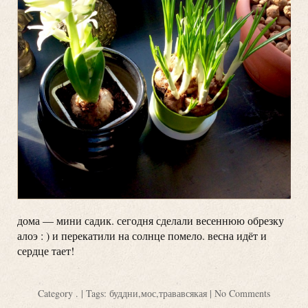
дома — мини садик. сегодня сделали весеннюю обрезку
алоэ : ) и перекатили на солнце помело. весна идёт и
сердце тает!
Category
.
| Tags:
буддни
,
мос
,
трававсякая
|
No Comments