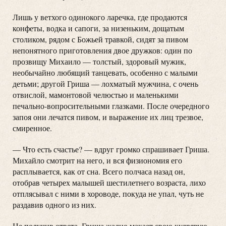
Лишь у ветхого одинокого ларечка, где продаются
конфеты, водка и сапоги, за низеньким, дощатым
столиком, рядом с Божьей травкой, сидят за пивом
непонятного приготовления двое дружков: один по
прозвищу Михаило — толстый, здоровый мужик,
необычайно любящий танцевать, особенно с малыми
детьми; другой Гриша — лохматый мужчина, с очень
отвислой, мамонтовой челюстью и маленькими
печально-вопросительными глазками. После очередного
запоя они лечатся пивом, и выражение их лиц трезвое,
смиренное.
— Что есть счастье? — вдруг громко спрашивает Гриша.
Михайло смотрит на него, и вся физиономия его
расплывается, как от сна. Всего полчаса назад он,
отобрав четырех малышей шестилетнего возраста, лихо
отплясывал с ними в хороводе, покуда не упал, чуть не
раздавив одного из них.
Не получив ответа, Гриша жадно макает свою кудрявую