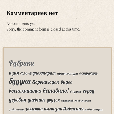
Комментариев нет
No comments yet.
Sorry, the comment form is closed at this time.
Рубрики
азия
аль-мукантарат
астрахань
архитектура
буддни
бюронаходок
видео
вставило!
воспоминания
город
вязание
деревня
дневник
друзья
едапитьё
животинка
иллюзииИявления
заметки
инвестиции
завалинка