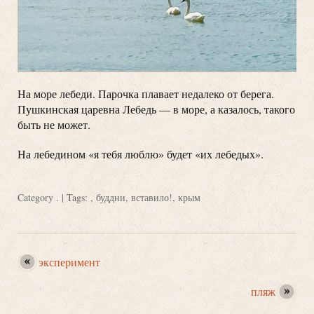
На море лебеди. Парочка плавает недалеко от берега.
Пушкинская царевна Лебедь — в море, а казалось, такого
быть не может.
На лебедином «я тебя люблю» будет «их лебедых».
Category
.
| Tags: ,
буддни
,
вставило!
,
крым
эксперимент
пляж