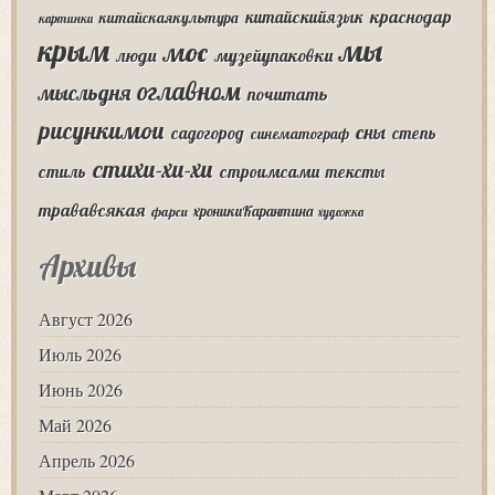
краснодар
китайскийязык
китайскаякультура
картинки
крым
мы
мос
люди
музейупаковки
оглавном
мысльдня
почитать
рисункимои
сны
садогород
степь
синематограф
стихи-хи-хи
стиль
строимсами
тексты
трававсякая
хроникиКарантина
фарси
художка
Архивы
Август 2026
Июль 2026
Июнь 2026
Май 2026
Апрель 2026