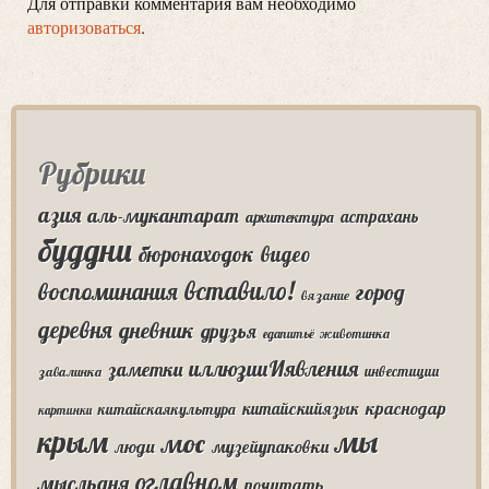
Для отправки комментария вам необходимо
авторизоваться
.
Рубрики
азия
аль-мукантарат
астрахань
архитектура
буддни
бюронаходок
видео
вставило!
воспоминания
город
вязание
деревня
дневник
друзья
едапитьё
животинка
иллюзииИявления
заметки
инвестиции
завалинка
краснодар
китайскийязык
китайскаякультура
картинки
крым
мы
мос
люди
музейупаковки
оглавном
мысльдня
почитать