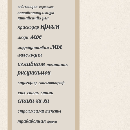
инвестиции
картинки
китайскаякультура
китайскийязык
крым
краснодар
мос
люди
мы
музейупаковки
мысльдня
оглавном
почитать
рисункимои
садогород
синематограф
сны
степь
стиль
стихи-хи-хи
строимсами
тексты
трававсякая
фарси