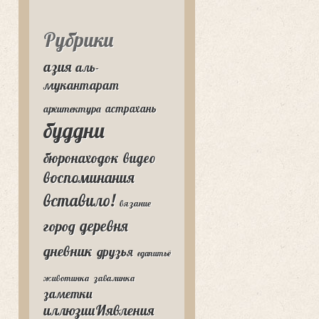
Рубрики
азия
аль-
мукантарат
астрахань
архитектура
буддни
бюронаходок
видео
воспоминания
вставило!
вязание
деревня
город
дневник
друзья
едапитьё
животинка
завалинка
заметки
иллюзииИявления