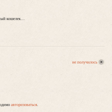
йный кошелек…
не получилось
ходимо
авторизоваться
.