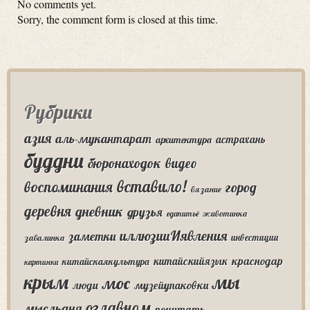
No comments yet.
Sorry, the comment form is closed at this time.
Рубрики
азия
аль-мукантарат
астрахань
архитектура
буддни
бюронаходок
видео
вставило!
воспоминания
город
вязание
деревня
дневник
друзья
едапитьё
животинка
иллюзииИявления
заметки
инвестиции
завалинка
краснодар
китайскийязык
китайскаякультура
картинки
крым
мы
мос
люди
музейупаковки
оглавном
мысльдня
почитать