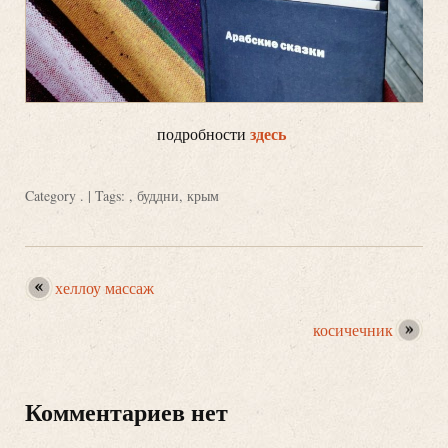
здесь
подробности
Category
.
| Tags: ,
буддни
,
крым
хеллоу массаж
косичечник
Комментариев нет